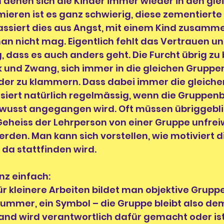
in denen sich die Kinder immer wieder in den gle
ieren ist es ganz schwierig, diese zementierte
passiert dies aus Angst, mit einem Kind zusamm
n nicht mag. Eigentlich fehlt das Vertrauen u
, dass es auch anders geht. Die Furcht übrig zu 
k und Zwang, sich immer in die gleichen Gruppe
der zu klammern. Dass dabei immer die gleichen
ssiert natürlich regelmässig, wenn die Gruppenb
ewusst angegangen wird. Oft müssen übriggebl
eheiss der Lehrperson von einer Gruppe unfreiwi
en. Man kann sich vorstellen, wie motiviert di
a stattfinden wird.
nz einfach:
 kleinere Arbeiten bildet man objektive Gruppe
Nummer, ein Symbol – die Gruppe bleibt also dem
nd wird verantwortlich dafür gemacht oder ist 