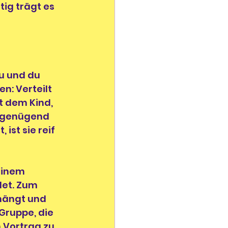
ig trägt es 
u und du 
n: Verteilt 
t dem Kind, 
e genügend 
st sie reif 
einem 
et. Zum 
hängt und 
Gruppe, die 
 Vortrag zu 