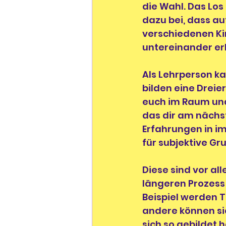
die Wahl. Das Los
dazu bei, dass a
verschiedenen Ki
untereinander er
Als Lehrperson ka
bilden eine Dreie
euch im Raum und 
das dir am nächst
Erfahrungen in i
für subjektive Gr
Diese sind vor al
längeren Prozess
Beispiel werden 
andere können sic
sich so gebildet 