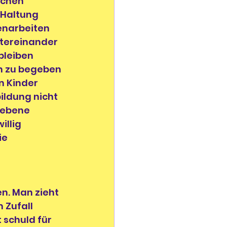
ichen 
 Haltung 
enarbeiten 
ntereinander 
bleiben 
n zu begeben 
 Kinder 
ildung nicht 
iebene 
llig 
e 
n. Man zieht 
 Zufall 
schuld für 