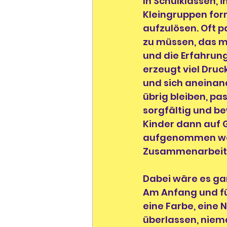
In Schulklassen, 
Kleingruppen form
aufzulösen. Oft 
zu müssen, das ma
und die Erfahrung
erzeugt viel Druc
und sich aneinan
übrig bleiben, pa
sorgfältig und b
Kinder dann auf G
aufgenommen werd
Zusammenarbeit d
Dabei wäre es ga
Am Anfang und für
eine Farbe, eine 
überlassen, niema