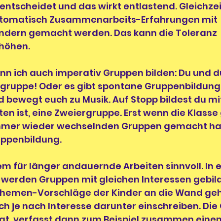
 entscheidet und das wirkt entlastend. Gleichzeit
utomatisch Zusammenarbeits-Erfahrungen mit 
ndern gemacht werden. Das kann die Toleranz 
höhen. 
nn ich auch imperativ Gruppen bilden: Du und d
rgruppe! Oder es gibt spontane Gruppenbildunge
bewegt euch zu Musik. Auf Stopp bildest du mi
en ist, eine Zweiergruppe. Erst wenn die Klass
mmer wieder wechselnden Gruppen gemacht hat, i
uppenbildung. 
lem für länger andauernde Arbeiten sinnvoll. In 
 werden Gruppen mit gleichen Interessen gebild
Themen-Vorschläge der Kinder an die Wand ge
h je nach Interesse darunter einschreiben. Die 
hat, verfasst dann zum Beispiel zusammen einen